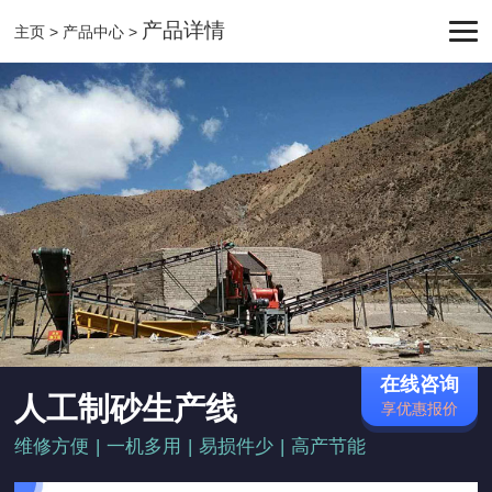
产品详情
主页
>
产品中心
>
在线咨询
人工制砂生产线
享优惠报价
维修方便
|
一机多用
|
易损件少
|
高产节能