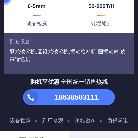
0-5mm
50-800T/H
成品粒度
处理能力
配套设备：
颚式破碎机,圆锥式破碎机,振动给料机,圆振动筛,皮
带输送机
购机享优惠
全国统一销售热线
18638503111
设备推荐
到厂参观
价格咨询
质保承诺