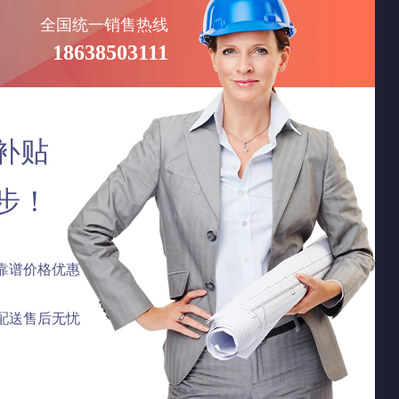
全国统一销售热线
18638503111
补贴
步！
靠谱价格优惠
配送售后无忧