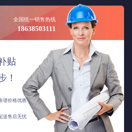
全国统一销售热线
18638503111
补贴
步！
靠谱价格优惠
配送售后无忧